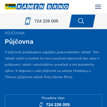
724 226 005
PŮJČOVNA
Půjčovna
V půjčovně poskytujeme zápůjčku pneumatického nářadí. Toto
nářadí vydrží a budete ho moci používat intenzivně bez obav z
poškození, odolá i náročnějšímu prostředí a má dostatečný
výkon. K dispozici v naší půjčovně na adrese Hradčany u
Tišnova (půjčovna nářadí firmy Kámen Brno).
Poradíme Vám:
724 226 005