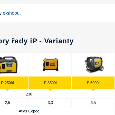
 v
e-shopu
.
ry řady iP - Varianty
P 2500i
P 3500i
P 6000i
230
2,5
3,3
6,5
Atlas Copco