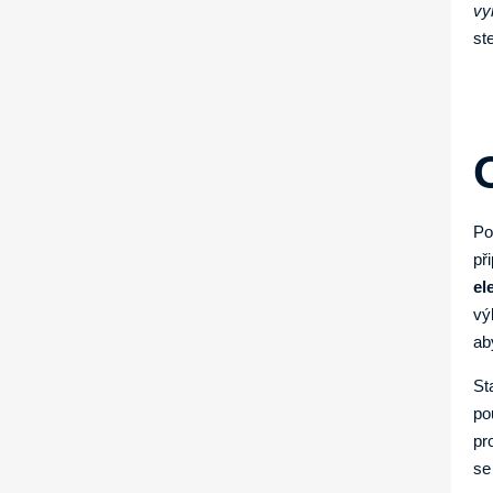
vy
st
Po
př
el
vý
ab
St
po
pr
se