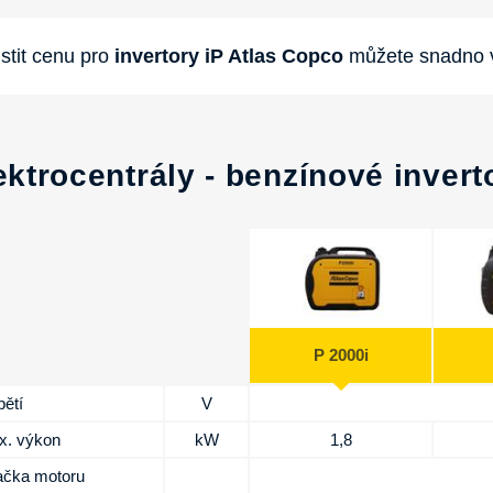
istit cenu pro
invertory iP Atlas Copco
můžete snadno
ektrocentrály - benzínové inverto
P 2000i
ětí
V
x. výkon
kW
1,8
ačka motoru