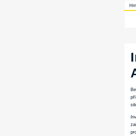
Hm
Be
př
si
In
za
pr