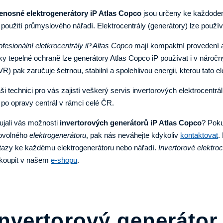
enosné elektrogenerátory iP Atlas Copco
jsou určeny ke každode
 použití průmyslového nářadí. Elektrocentrály (generátory) lze použív
ofesionální eletkrocentrály iP Altas Copco
mají kompaktní provedení a 
ky tepelné ochraně lze generátory Atlas Copco iP používat i v náro
VR) pak zaručuje šetrnou, stabilní a spolehlivou energii, kterou tato 
ši technici pro vás zajistí veškerý servis invertorových elektrocentrá
 po opravy centrál v rámci celé ČR.
ujali vás možnosti
invertorových generátorů iP Atlas Copco
? Poku
bovolného
elektrogenerátoru
, pak nás neváhejte kdykoliv
kontaktovat
.
tazy ke každému elektrogenerátoru nebo nářadí.
Invertorové elektro
koupit v našem
e-shopu
.
Invertorový generátor