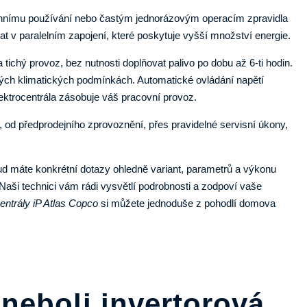
nnímu používání nebo častým jednorázovým operacím zpravidla
at v paralelním zapojení, které poskytuje vyšší množství energie.
tichý provoz, bez nutnosti doplňovat palivo po dobu až 6-ti hodin.
čných klimatických podmínkách. Automatické ovládání napětí
elektrocentrála zásobuje váš pracovní provoz.
l, od předprodejního zprovoznění, přes pravidelné servisní úkony,
d máte konkrétní dotazy ohledně variant, parametrů a výkonu
 Naši technici vám rádi vysvětlí podrobnosti a zodpoví vaše
centrály iP Atlas Copco
si můžete jednoduše z pohodlí domova
 neboli invertorová