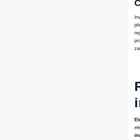
C
In
př
re
pr
za
El
el
in