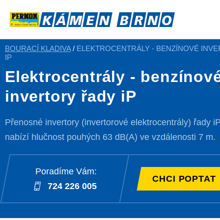
BOURACÍ KLADIVA
/
ELEKTROCENTRÁLY - BENZÍNOVÉ INV
IP
Elektrocentrály - benzínov
invertory řady iP
Přenosné invertory (invertorové elektrocentrály) řady i
nabízí hlučnost pouhých 63 dB(A) ve vzdálenosti 7 m.
Poradíme Vám:
CHCI POPTAT
724 226 005