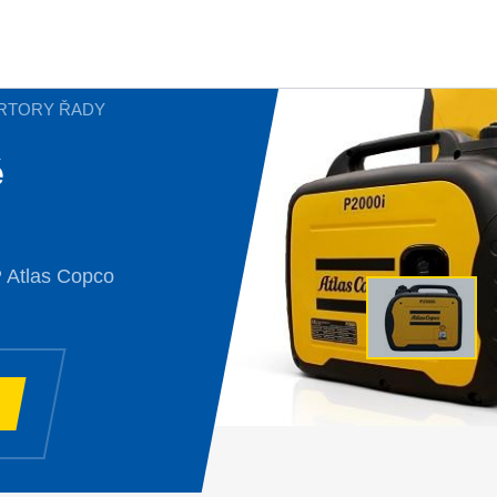
ERTORY ŘADY
é
P Atlas Copco