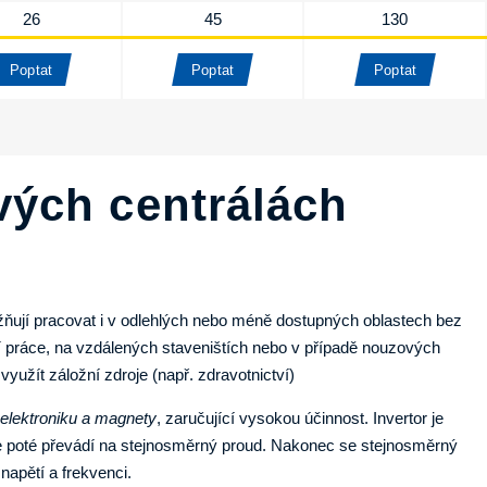
26
45
130
Poptat
Poptat
Poptat
vých centrálách
možňují pracovat i v odlehlých nebo méně dostupných oblastech bez
ní práce, na vzdálených staveništích nebo v případě nouzových
yužít záložní zdroje (např. zdravotnictví)
u elektroniku a magnety
, zaručující vysokou účinnost. Invertor je
 se poté převádí na stejnosměrný proud. Nakonec se stejnosměrný
napětí a frekvenci.