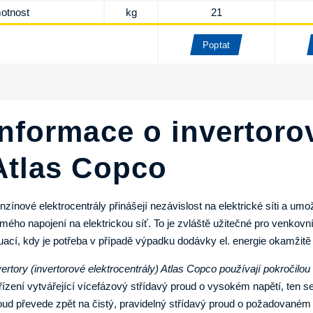
otnost
kg
21
Poptat
Informace o invertoro
Atlas Copco
nzínové elektrocentrály přinášejí nezávislost na elektrické síti a u
ímého napojení na elektrickou síť. To je zvláště užitečné pro venkov
tuací, kdy je potřeba v případě výpadku dodávky el. energie okamžitě v
vertory (invertorové elektrocentrály) Atlas Copco používají pokročilo
řízení vytvářející vícefázový střídavý proud o vysokém napětí, ten
oud převede zpět na čistý, pravidelný střídavý proud o požadovaném 