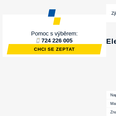
Zj
Pomoc s výběrem:
724 226 005
El
CHCI SE ZEPTAT
Nap
Ma
Zn