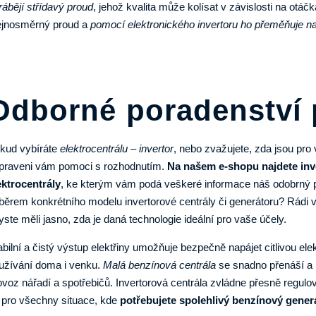
rábějí střídavý proud
, jehož kvalita může kolísat v závislosti na otá
ejnosměrný proud a
pomocí elektronického invertoru ho přeměňuje na 
Odborné poradenství 
kud vybíráte
elektrocentrálu – invertor
, nebo zvažujete, zda jsou pro
ipraveni vám pomoci s rozhodnutím.
Na našem e-shopu najdete inve
ektrocentrály
, ke kterým vám podá veškeré informace náš odobrný p
běrem konkrétního modelu invertorové centrály či generátoru? Rádi v
yste měli jasno, zda je daná technologie ideální pro vaše účely.
abilní a čistý výstup elektřiny umožňuje bezpečně napájet citlivou ele
užívání doma i venku.
Malá benzínová centrála
se snadno přenáší a r
ovoz nářadí a spotřebičů. Invertorová centrála zvládne přesně regulo
 pro všechny situace, kde
potřebujete spolehlivý benzínový gener