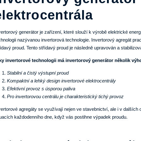
elektrocentrála
vertorový generátor je zařízení, které slouží k výrobě elektrické ener
chnologii nazývanou invertorová technologie. Invertorový agregát pra
řídavý proud. Tento střídavý proud je následně upravován a stabiliz
ky invertorové technologii má invertorový generátor několik výh
Stabilní a čistý výstupní proud
Kompaktní a lehký design invertorové elektrocentrály
Efektivní provoz s úsporou paliva
Pro invertorovou centrálu je charakteristický tichý provoz
vertorové agregáty se využívají nejen ve stavebnictví, ale i v dalšíc
tuacích každodenního dne, když vás postihne výpadek proudu.