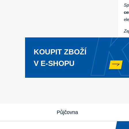
Sp
ce
el
Za
KOUPIT ZBOŽÍ
V E-SHOPU
Půjčovna