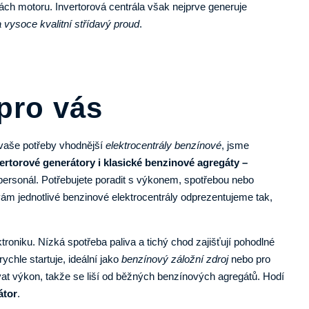
čkách motoru. Invertorová centrála však nejprve generuje
vysoce kvalitní střídavý proud
.
pro vás
 vaše potřeby vhodnější
elektrocentrály benzínové
, jsme
rtorové generátory i klasické benzinové agregáty –
ersonál. Potřebujete poradit s výkonem, spotřebou nebo
ám jednotlivé benzinové elektrocentrály odprezentujeme tak,
ktroniku. Nízká spotřeba paliva a tichý chod zajišťují pohodlné
ychle startuje, ideální jako
benzínový záložní zdroj
nebo pro
vat výkon, takže se liší od běžných benzínových agregátů. Hodí
átor
.