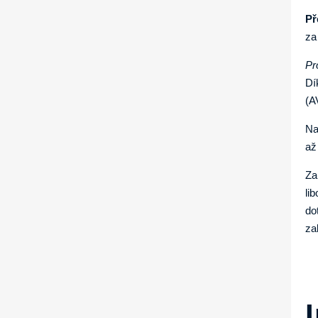
Př
za
Pr
Dí
(A
Na
až
Za
li
do
za