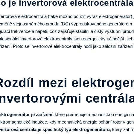
o je invertorová elektrocentrál
vertorová elektrocentrála (také možno použít výraz elektrogenerátor) j
eměně stejnosměrného proudu (DC) vyprodukovaného generátorem na 
gulaci frekvence a napětí, což zajišťuje stabilní a čistý výstupní pro
ofesionální invertorové elektrocentrály jsou energeticky účinnější, tiché
řízení. Proto se invertorové elektrocentrály hodí jako záložní zaříze
Rozdíl mezi elektroge
invertorovými centrál
ektrogenerátor je zařízení,
které přeměňuje mechanickou energii na e
ektromagnetické indukce, kdy mechanická energie pohání rotor v gener
vertorová centrála je specifický typ elektrogenerátoru
, který zahr