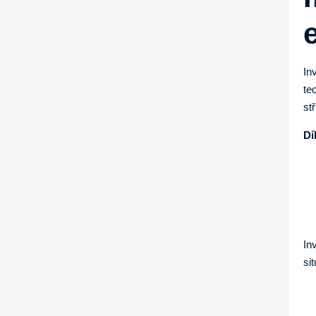
In
te
st
Dí
In
si