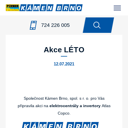
724 226 005
NOVINKY
/
AKCE LÉTO
Akce LÉTO
12.07.2021
Společnost Kámen Brno, spol. s r. o. pro Vás
připravila akci na
elektrocentrály a invertory
Atlas
Copco.