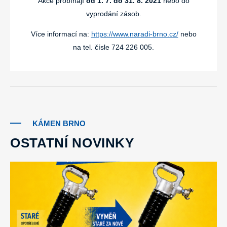
Akce probíhají
od
1. 7. do 31. 8. 2021
nebo do
vyprodání zásob.
Více informací na:
https://www.naradi-brno.cz/
nebo
na tel. čísle 724 226 005.
KÁMEN BRNO
OSTATNÍ NOVINKY