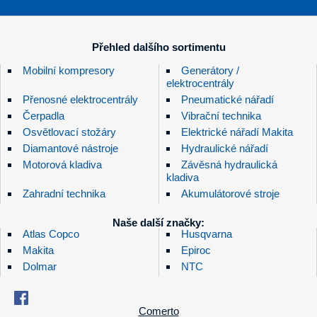
Přehled dalšího sortimentu
Mobilní kompresory
Generátory /
elektrocentrály
Přenosné elektrocentrály
Pneumatické nářadí
Čerpadla
Vibrační technika
Osvětlovací stožáry
Elektrické nářadí Makita
Diamantové nástroje
Hydraulické nářadí
Motorová kladiva
Závěsná hydraulická
kladiva
Zahradní technika
Akumulátorové stroje
Naše další značky:
Atlas Copco
Husqvarna
Makita
Epiroc
Dolmar
NTC
Comerto