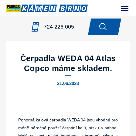
724 226 005
NOVINKY
/
ČERPADLA WEDA 04 ATLAS COPCO MÁME
SKLADEM.
Čerpadla WEDA 04 Atlas
Copco máme skladem.
21.06.2023
Ponorná kalová čerpadla WEDA 04 jsou vhodné pro
méně náročné použití čerpání kalů, písku a bahna.
Malá velikost, nízká hmotnost, ohromný výkon a