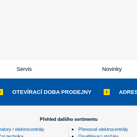
Servis
Novinky
OTEVÍRACÍ DOBA PRODEJNY
ADRES
Přehled dalšího sortimentu
átory / elektrocentrály
Přenosné elektrocentrály
ční technika
Osvětlovací stožáry