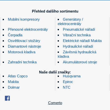
Přehled dalšího sortimentu
Mobilní kompresory
Generátory /
elektrocentrály
Přenosné elektrocentrály
Pneumatické nářadí
Čerpadla
Vibrační technika
Osvětlovací stožáry
Elektrické nářadí Makita
Diamantové nástroje
Hydraulické nářadí
Motorová kladiva
Závěsná hydraulická
kladiva
Zahradní technika
Akumulátorové stroje
Naše další značky:
Atlas Copco
Husqvarna
Makita
Epiroc
Dolmar
NTC
Comerto