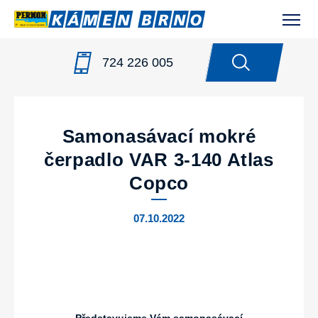
724 226 005
NOVINKY
/
SAMONASÁVACÍ MOKRÉ ČERPADLO VAR 3-
140 ATLAS COPCO
Samonasávací mokré
čerpadlo VAR 3-140 Atlas
Copco
07.10.2022