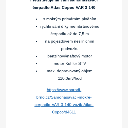
Představujeme Vám samonasávací
čerpadlo Atlas Copco VAR 3-140
s mokrým primárním plněním
rychlé sání díky membránovému
čerpadlu až do 7,5 m
na pojezdovém nesilničním
podvozku
benzínový/naftový motor
motor Kohler STV
max. dopravovaný objem
110,0m3/hod
https://www.naradi-
brno.cz/Samonasavaci-mokre-
cerpadlo-VAR-3-140-vozik-Atlas-
Copco/d4611